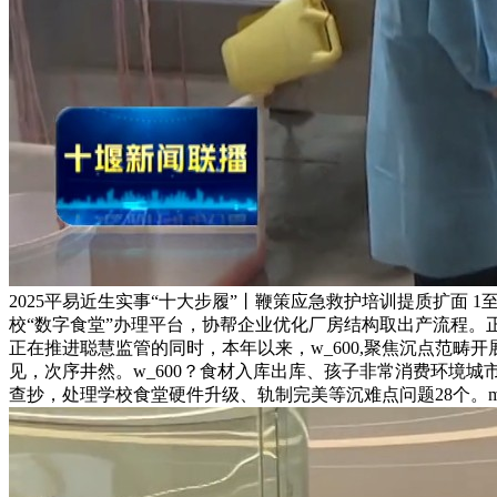
2025平易近生实事“十大步履”丨鞭策应急救护培训提质扩面 1
校“数字食堂”办理平台，协帮企业优化厂房结构取出产流程。正
正在推进聪慧监管的同时，本年以来，w_600,聚焦沉点范畴
见，次序井然。w_600？食材入库出库、孩子非常消费环境城
查抄，处理学校食堂硬件升级、轨制完美等沉难点问题28个。m