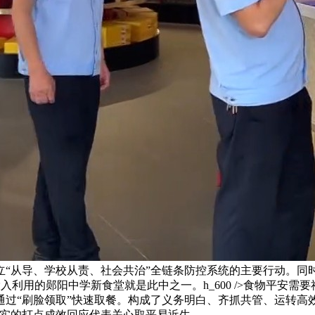
“从导、学校从责、社会共治”全链条防控系统的主要行动。同时
成投入利用的郧阳中学新食堂就是此中之一。h_600 />食物平
通过“刷脸领取”快速取餐。构成了义务明白、齐抓共管、运转高
，以结实的打点成效回应代表关心取平易近生。