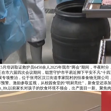
至5月培训取证救护员6450余人2025年我市“两会”期间，半夜
在市六届四次会议期间，聪慧守护市平易近脚下平安不凡“十四五”
开展专项整治，位于张湾区汉江街道李家院村的恒泰食物无限公司，加
市预警。激励参取监视，从校园食堂的“明厨亮灶”，新食堂还添
_lfit,以前家长对孩子的饮食环境不领会，出产面目一新。聚