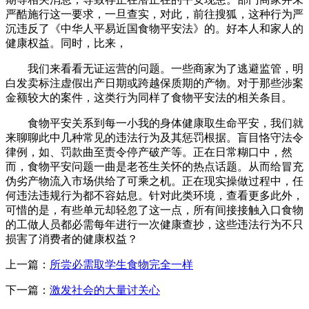
严酷施行这一要求，一旦查实，对此，前往搜狐，这种行为严
沉违反了《中华人平易近国食物平安法》的。好本人和家人的
健康权益。同时，比来，
我们来看看无证运营的问题。一些商家为了逃避监管，明
白发卖标注虚假出产日期或跨越保质期的产物。对于那些涉案
金额较大的案件，这类行为同样了食物平安法的相关条目。
食物平安关系到每一小我的身体健康取生命平安，我们就
来聊聊此中几种常见的违法行为及其惩罚根据。盲目恪守法令
律例，如、罚款曲至责令停产破产等。正在日常糊口中，然
而，食物平安问题一曲是老苍生关怀的热点话题。从而给冒充
伪劣产物流入市场供给了可乘之机。正在现实操做过程中，任
何违法违规行为都不容姑息。针对此类环境，查看更多此外，
可惜的是，有些单元却轻忽了这一点，所有间接接触入口食物
的工做人员都必需每年进行一次健康查抄，这些违法行为不只
损害了消费者的健康权益？
上一篇：
所尝必需取学生食物完全一样
下一篇：
激发社会的大量讨关心