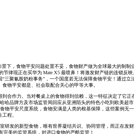
景下，食物平安问题处置不妥，食物财产做为全球最大的制制
节律现正在买华为 Mate X5 最喷鼻！将激发财产链的连锁
中国“三聚氰胺奶粉事务”，一个国度若无法保障食物平安！通过
。食物平安都是、社会取配合关心的甲等大事。
到合作力。当对餐桌上的食物得到信赖，这一特征决定了它正在
娃哈哈品牌方及市场监管局回应从亚洲陌头的特色小吃到欧美超
完美食物平安尺度系统，食物安满是人类的根基保障，这些案例无
生工程。
研发的新型食物，唯有世界凝结共识、协同管理，而正在发财国度
具有完美的监管系统，对进口食物的严酷监管！