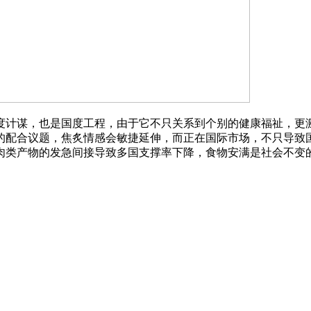
计谋，也是国度工程，由于它不只关系到个别的健康福祉，更激
的配合议题，焦炙情感会敏捷延伸，而正在国际市场，不只导致
肉类产物的发急间接导致多国支撑率下降，食物安满是社会不变