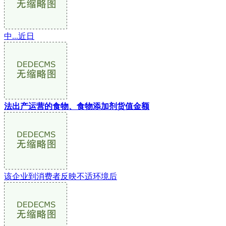
中...近日
法出产运营的食物、食物添加剂货值金额
该企业到消费者反映不适环境后