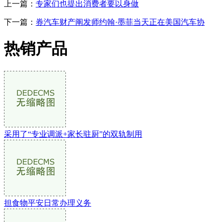
上一篇：
专家们也提出消费者要以身做
下一篇：
券汽车财产阐发师约翰·墨菲当天正在美国汽车协
热销产品
采用了“专业调派+家长驻厨”的双轨制用
担食物平安日常办理义务