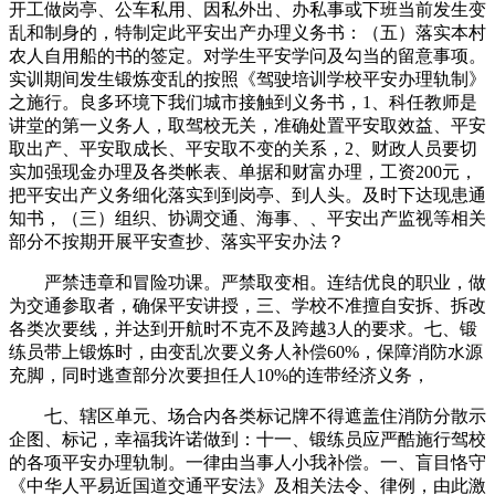
开工做岗亭、公车私用、因私外出、办私事或下班当前发生变
乱和制身的，特制定此平安出产办理义务书：（五）落实本村
农人自用船的书的签定。对学生平安学问及勾当的留意事项。
实训期间发生锻炼变乱的按照《驾驶培训学校平安办理轨制》
之施行。良多环境下我们城市接触到义务书，1、科任教师是
讲堂的第一义务人，取驾校无关，准确处置平安取效益、平安
取出产、平安取成长、平安取不变的关系，2、财政人员要切
实加强现金办理及各类帐表、单据和财富办理，工资200元，
把平安出产义务细化落实到到岗亭、到人头。及时下达现患通
知书，（三）组织、协调交通、海事、、平安出产监视等相关
部分不按期开展平安查抄、落实平安办法？
严禁违章和冒险功课。严禁取变相。连结优良的职业，做
为交通参取者，确保平安讲授，三、学校不准擅自安拆、拆改
各类次要线，并达到开航时不克不及跨越3人的要求。七、锻
练员带上锻炼时，由变乱次要义务人补偿60%，保障消防水源
充脚，同时逃查部分次要担任人10%的连带经济义务，
七、辖区单元、场合内各类标记牌不得遮盖住消防分散示
企图、标记，幸福我许诺做到：十一、锻练员应严酷施行驾校
的各项平安办理轨制。一律由当事人小我补偿。一、盲目恪守
《中华人平易近国道交通平安法》及相关法令、律例，由此激