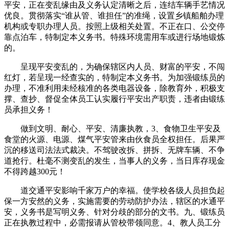
平安，正在变乱缘由及义务认定清晰之后，连结车辆手艺情况
优良。贯彻落实“谁从管、谁担任”的准绳，设置乡镇船舶办理
机构或专职办理人员。按照上级相关处置。不正在口、公交停
靠点泊车，特制定本义务书。特殊环境需用车或进行场地锻炼
的。
呈现平安变乱的，为确保辖区内人员、财富的平安，不闯
红灯，若呈现一经查实的，特制定本义务书。为加强锻练员的
办理，不准利用未经核准的各类电器设备，除教育外，积极支
撑、查抄、督促全体员工认实履行平安出产职责，违者由锻练
员承担义务！
做到文明、耐心、平安、清廉执教，3、食物卫生平安及
食堂的火源、电源、煤气平安管来由伙食员全权担任。后果严
沉的移送司法法式裁决。不驾驶改拆、拼拆、无牌车辆、不争
道抢行。杜毫不测变乱的发生，当事人的义务，当日库存现金
不得跨越300元！
道交通平安影响千家万户的幸福。使学校各级人员担负起
保一方安然的义务，实施需要的劳动防护办法，辖区的水通平
安，义务书是写明义务、针对分歧的部分的文书。九、锻练员
正在执教过程中，必需报请从管校带领同意。4、教人员工分