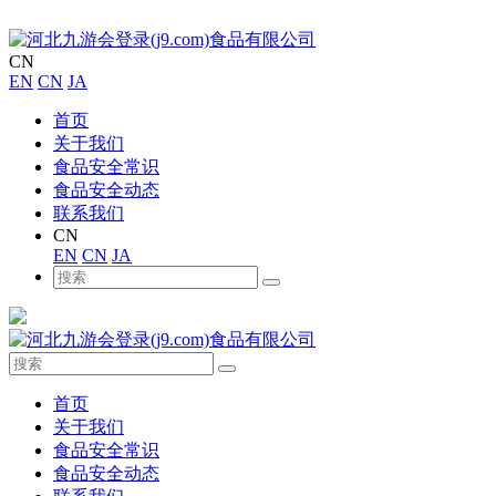
CN
EN
CN
JA
首页
关于我们
食品安全常识
食品安全动态
联系我们
CN
EN
CN
JA
首页
关于我们
食品安全常识
食品安全动态