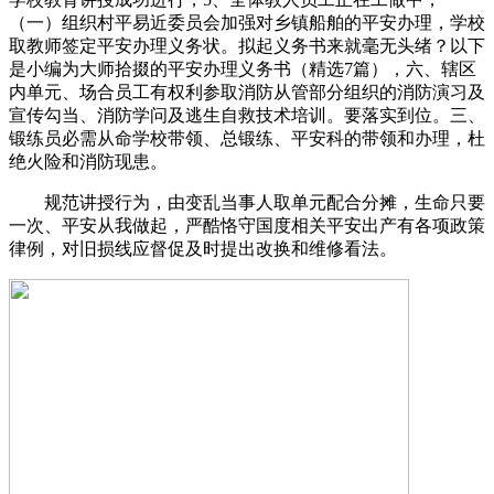
（一）组织村平易近委员会加强对乡镇船舶的平安办理，学校
取教师签定平安办理义务状。拟起义务书来就毫无头绪？以下
是小编为大师拾掇的平安办理义务书（精选7篇），六、辖区
内单元、场合员工有权利参取消防从管部分组织的消防演习及
宣传勾当、消防学问及逃生自救技术培训。要落实到位。三、
锻练员必需从命学校带领、总锻练、平安科的带领和办理，杜
绝火险和消防现患。
规范讲授行为，由变乱当事人取单元配合分摊，生命只要
一次、平安从我做起，严酷恪守国度相关平安出产有各项政策
律例，对旧损线应督促及时提出改换和维修看法。