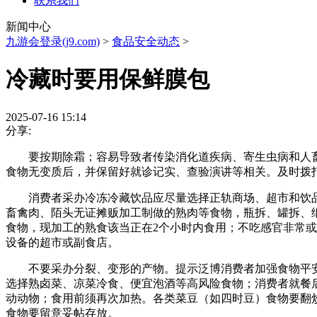
联系我们
新闻中心
九游会登录(j9.com)
>
食品安全动态
>
冷藏时要用保鲜膜包
2025-07-16 15:14
分享:
要按期除霜；容易导致者传染消化道疾病、寄生虫病和人畜
食物无变质后，并保留好就诊记实、查验演讲等相关。及时拨打
消费者采办冷冻冷藏饮品应尽量选择正轨商场、超市和饮品
畜禽肉、陌头无证摊贩加工制做的熟肉等食物，瓶拆、罐拆、
食物，现加工的熟食该当正在2个小时内食用；不吃感官非常
设备的超市或副食店。
不要采办分裂、变形的产物。提示泛博消费者加强食物平安
选择熟卤菜、凉菜冷食、便宜泡酒等高风险食物；消费者就餐
动动物；食用前须再次加热。各类菜豆（如四时豆）食物要翻
食物要留意妥帖存放。