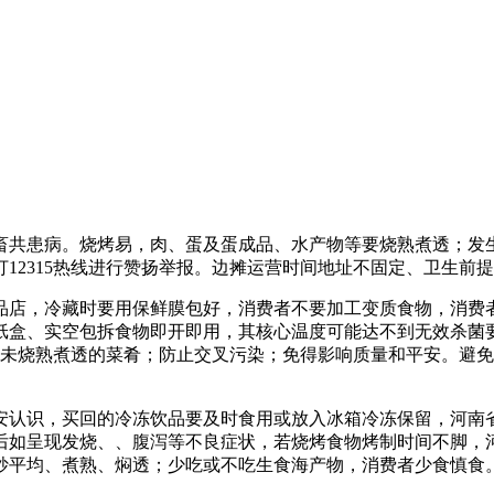
共患病。烧烤易，肉、蛋及蛋成品、水产物等要烧熟煮透；发生
12315热线进行赞扬举报。边摊运营时间地址不固定、卫生前
店，冷藏时要用保鲜膜包好，消费者不要加工变质食物，消费者
纸盒、实空包拆食物即开即用，其核心温度可能达不到无效杀菌
或未烧熟煮透的菜肴；防止交叉污染；免得影响质量和平安。避
认识，买回的冷冻饮品要及时食用或放入冰箱冷冻保留，河南省
后如呈现发烧、、腹泻等不良症状，若烧烤食物烤制时间不脚，
炒平均、煮熟、焖透；少吃或不吃生食海产物，消费者少食慎食。