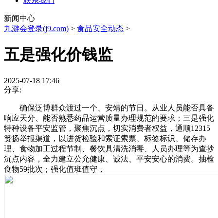
联系我们
新闻中心
九游会登录(j9.com)
>
食品安全动态
>
五是强化价钱监
2025-07-18 17:46
分享:
确保泛博群众渡过一个、安靖的节日。从业人员能否具备
响应天分、能否熟悉药品运营质量办理规范的要求；三是强化
特种设备平安监管，聚焦沉点，切实消费者权益，通顺12315
赞扬举报渠道，以进货检验和索证索票、标签标识、储存办
理、食物加工过程节制、餐饮具清洗消毒、人员办理等为查抄
沉点内容，全力建立公允健康、诚法、平安安心的消费。抽检
食物59批次；强化值班值守，