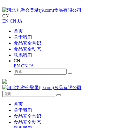
CN
EN
CN
JA
首页
关于我们
食品安全常识
食品安全动态
联系我们
CN
EN
CN
JA
首页
关于我们
食品安全常识
食品安全动态