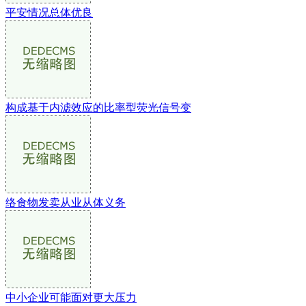
平安情况总体优良
构成基于内滤效应的比率型荧光信号变
络食物发卖从业从体义务
中小企业可能面对更大压力