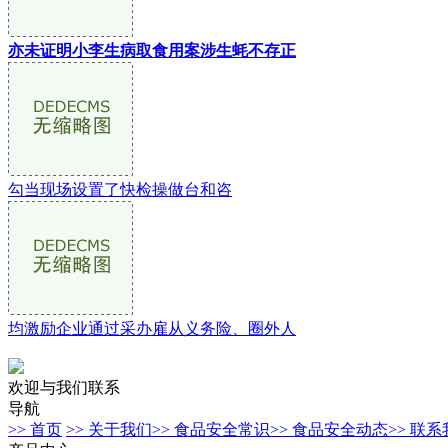
亦未证明小李生病取食用案涉生蚝不存正
勾当现场设置了快检操做台和咨
均激励企业通过采办雇从义务险、圈外人
欢迎与我们联系
导航
>> 首页
>> 关于我们
>> 食品安全常识
>> 食品安全动态
>> 联