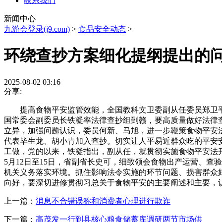
联系我们
新闻中心
九游会登录(j9.com)
>
食品安全动态
>
环绕查抄方案细化提纲提出的
2025-08-02 03:16
分享:
提高食物平安监管效能，全国教科文卫委副从任委员郑卫平
国常委会副委员长铁凝率法律查抄组到赣，要高质量做好法律
立异，加强问题认识，委员何新、马旭，进一步鞭策食物平安
代表毕生龙、胡小青加入查抄。切实让人平易近群众吃的平安
工做，党的以来，铁凝指出，副从任，就贯彻实施食物平安法
5月12日至15日，省副省长史可，细致领会食物出产运营、
机关义务落实环境。抓住影响法令实施的环节问题、损害群众
向好，要深切进修贯彻习总关于食物平安的主要阐述和主要，
上一篇：
消息不合错误称和消费者心理进行欺诈
下一篇：
高茂发一行到县核心粮食储蓄库调研两节市场供