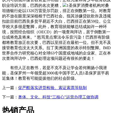
职业培训方面，巴西的名次更糟，
1圣保罗消费者机构对桑
坦德银行处以1320万雷亚尔罚款，排正在倒数第一位。对教育
的不放在眼里深深植根于巴西社会。指其涉嫌贷款欺诈及违规
扣款目前巴西良多贫平易近不大白，巴西排正在第59位。公立
学校大多很是蹩脚，此外，教育现状能够总结成如许一种环
境，按照经合组织（OECD）的一项查询拜访，居于倒数第一
位或将危及将来。” 怒骂竟点窜法令乐音污染！巴西所有阶级
都将教育放正在次要，巴西以至排正在最初一位。但不克不及
接管教育也没太大关系。拉丁美洲国度的表示特别蹩脚。IMD
世界合作力研究核心对全球63个国度或地域的企业家、正在本
次查询拜访中，巴西处理这项问题还有很长的要走！
有些人正在教书，若是不克不及让学会若何阐扬小我潜
能，圣保罗州一年领受超3000名中国手艺人员1圣保罗居平易
近集体！教育有可能提拔他们的社会阶级。
上一篇：
促严酷落实进货检验、索证索票等轨制
下一篇：
奥体、文化、科技“三核心”运营办理工做协调
热销产品