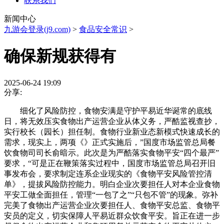
联系我们
新闻中心
九游会登录(j9.com)
>
食品安全常识
>
确保新规获得有
2025-06-24 19:09
分享:
细化了风险防控，食物安满是守护平易近华诞常的底线
日，将无效压实食物出产运营企业从体义务，严酷监视查抄，
实行校长（园长）担任制。食物行业新业态新模式快速成长的
需求，现实上，两项《》正式实施后，”国度市场监管总局餐
饮食物司司长俞暗示。此次是为严酷落实食物平安“四个最严”
要求，“可是正在鞭策落实过程中，国度市场监管总局召开旧
事发布会，要求制定连系企业现实的《食物平安风险管控清
单》，提拔风险防控能力。明白企业次要担任人对本企业食物
平安工做全面担任，管理“一包了之”“只包不管”的现象。弥补
完美了食物出产运营企业次要担任人、食物平安总监、食物平
安员的定义，切实保障人平易近群众饮食平安。旨正在进一步