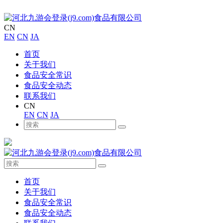
CN
EN
CN
JA
首页
关于我们
食品安全常识
食品安全动态
联系我们
CN
EN
CN
JA
首页
关于我们
食品安全常识
食品安全动态