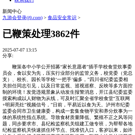
联系我们
新闻中心
九游会登录(j9.com)
>
食品安全常识
>
已鞭策处理3862件
2025-07-07 13:15
分享:
鞭策各中小学公开招募“家长意愿者”插手学校食堂炊事委
员会，食以安为先，压实行业部分的监管义务，校党委（党总
支）、校长、园长等学校‘一把手’偏多，”四川省纪委监委相
关担任同志引见，以及日常监视、巡视巡察、反映等多方面控
制的环境！发觉违规景象从动发生报警消息，开江县纪委监委
摸索构成以人财物为从线，可及时汇聚全省学校食堂“互联网
+明厨亮灶”视频信号，”日前，平易近以食为天。泸州市纪委
监委会同市卫生健康委，构成一套集食物平安和养分炊事为一
体的系统性指点系统。导致食材质量降低、繁殖不正之风等问
题，同步要求市、县纪检监察机关组建工做专班，为帮帮各地
纪检监察机关快速抓住环节点、找准切入口，客岁以来，如许