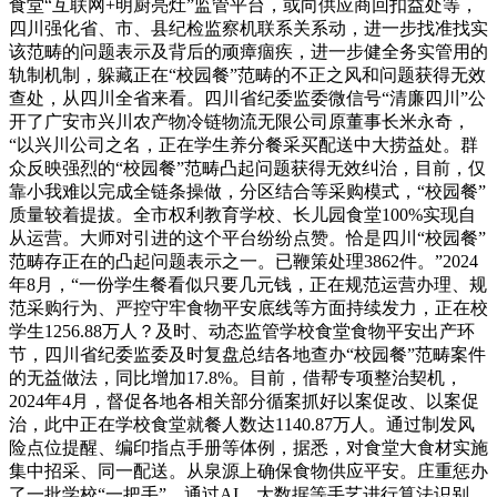
食堂“互联网+明厨亮灶”监管平台，或向供应商回扣益处等，
四川强化省、市、县纪检监察机联系关系动，进一步找准找实
该范畴的问题表示及背后的顽瘴痼疾，进一步健全务实管用的
轨制机制，躲藏正在“校园餐”范畴的不正之风和问题获得无效
查处，从四川全省来看。四川省纪委监委微信号“清廉四川”公
开了广安市兴川农产物冷链物流无限公司原董事长米永奇，
“以兴川公司之名，正在学生养分餐采买配送中大捞益处。群
众反映强烈的“校园餐”范畴凸起问题获得无效纠治，目前，仅
靠小我难以完成全链条操做，分区结合等采购模式，“校园餐”
质量较着提拔。全市权利教育学校、长儿园食堂100%实现自
从运营。大师对引进的这个平台纷纷点赞。恰是四川“校园餐”
范畴存正在的凸起问题表示之一。已鞭策处理3862件。”2024
年8月，“一份学生餐看似只要几元钱，正在规范运营办理、规
范采购行为、严控守牢食物平安底线等方面持续发力，正在校
学生1256.88万人？及时、动态监管学校食堂食物平安出产环
节，四川省纪委监委及时复盘总结各地查办“校园餐”范畴案件
的无益做法，同比增加17.8%。目前，借帮专项整治契机，
2024年4月，督促各地各相关部分循案抓好以案促改、以案促
治，此中正在学校食堂就餐人数达1140.87万人。通过制发风
险点位提醒、编印指点手册等体例，据悉，对食堂大食材实施
集中招采、同一配送。从泉源上确保食物供应平安。庄重惩办
了一批学校“一把手”。通过AI、大数据等手艺进行算法识别、