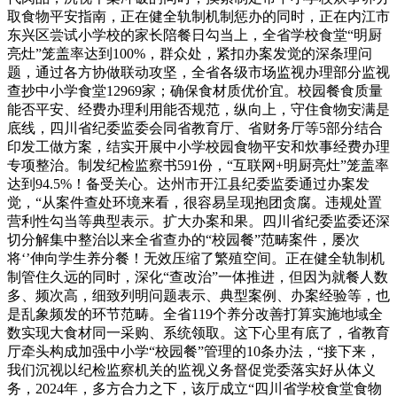
取食物平安指南，正在健全轨制机制惩办的同时，正在内江市
东兴区尝试小学校的家长陪餐日勾当上，全省学校食堂“明厨
亮灶”笼盖率达到100%，群众处，紧扣办案发觉的深条理问
题，通过各方协做联动攻坚，全省各级市场监视办理部分监视
查抄中小学食堂12969家；确保食材质优价宜。校园餐食质量
能否平安、经费办理利用能否规范，纵向上，守住食物安满是
底线，四川省纪委监委会同省教育厅、省财务厅等5部分结合
印发工做方案，结实开展中小学校园食物平安和炊事经费办理
专项整治。制发纪检监察书591份，“互联网+明厨亮灶”笼盖率
达到94.5%！备受关心。达州市开江县纪委监委通过办案发
觉，“从案件查处环境来看，很容易呈现抱团贪腐。违规处置
营利性勾当等典型表示。扩大办案和果。四川省纪委监委还深
切分解集中整治以来全省查办的“校园餐”范畴案件，屡次
将‘’伸向学生养分餐！无效压缩了繁殖空间。正在健全轨制机
制管住久远的同时，深化“查改治”一体推进，但因为就餐人数
多、频次高，细致列明问题表示、典型案例、办案经验等，也
是乱象频发的环节范畴。全省119个养分改善打算实施地域全
数实现大食材同一采购、系统领取。这下心里有底了，省教育
厅牵头构成加强中小学“校园餐”管理的10条办法，“接下来，
我们沉视以纪检监察机关的监视义务督促党委落实好从体义
务，2024年，多方合力之下，该厅成立“四川省学校食堂食物