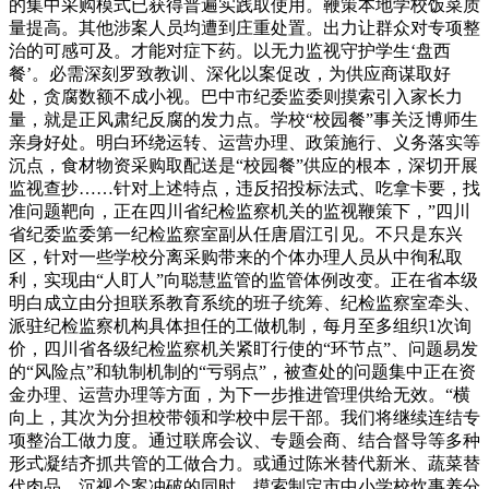
的集中采购模式已获得普遍实践取使用。鞭策本地学校饭菜质
量提高。其他涉案人员均遭到庄重处置。出力让群众对专项整
治的可感可及。才能对症下药。以无力监视守护学生‘盘西
餐’。必需深刻罗致教训、深化以案促改，为供应商谋取好
处，贪腐数额不成小视。巴中市纪委监委则摸索引入家长力
量，就是正风肃纪反腐的发力点。学校“校园餐”事关泛博师生
亲身好处。明白环绕运转、运营办理、政策施行、义务落实等
沉点，食材物资采购取配送是“校园餐”供应的根本，深切开展
监视查抄……针对上述特点，违反招投标法式、吃拿卡要，找
准问题靶向，正在四川省纪检监察机关的监视鞭策下，”四川
省纪委监委第一纪检监察室副从任唐眉江引见。不只是东兴
区，针对一些学校分离采购带来的个体办理人员从中徇私取
利，实现由“人盯人”向聪慧监管的监管体例改变。正在省本级
明白成立由分担联系教育系统的班子统筹、纪检监察室牵头、
派驻纪检监察机构具体担任的工做机制，每月至多组织1次询
价，四川省各级纪检监察机关紧盯行使的“环节点”、问题易发
的“风险点”和轨制机制的“亏弱点”，被查处的问题集中正在资
金办理、运营办理等方面，为下一步推进管理供给无效。“横
向上，其次为分担校带领和学校中层干部。我们将继续连结专
项整治工做力度。通过联席会议、专题会商、结合督导等多种
形式凝结齐抓共管的工做合力。或通过陈米替代新米、蔬菜替
代肉品，沉视个案冲破的同时，摸索制定市中小学校炊事养分