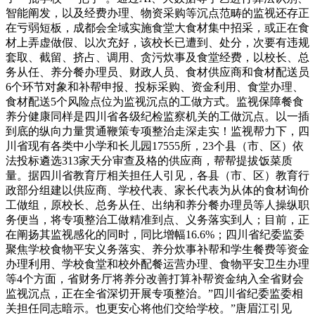
智能阐发，以及经费办理、物资采购等沉点范畴的监视还存正
在亏弱短板，成都会全域实施食堂大食材集中招采，或正在食
材上弄虚做假、以次充好，该校长已遭到、处分，次要有违规
套取、截留、挤占、调用、贪污炊事及食堂经费，以校长、总
务从任、养分餐办理员、财政人员、食材供应商和食材配送员
6个环节对象和补帮申报、投标采购、资金利用、食堂办理、
食材配送5个风险点位为监视沉点的工做方式。监视保障餐食
养分健康同样是四川省各级纪检监察机关的工做沉点。以一插
到底的纵向力量贯通鞭策专项整治走深走实！监视帮力下，四
川省现有各类中小学和长儿园17555所，23个县（市、区）依
法投标遴选313家天分审查及格的供应商，帮帮提拔饭菜质
量。据四川省教育厅相关担任人引见，各县（市、区）教育行
政部分组建以供应商、学校代表、家长代表为从体的食材询价
工做组，原校长、总务从任、出纳和养分餐办理员等人操纵职
务便当，将专项整治工做精准到点、义务落实到人；目前，正
在阐扬其监视感化的同时，同比增幅16.6%；四川省纪委监委
聚焦学校食物平安义务落实、养分炊事补帮和学生餐费等资金
办理利用、学校食堂和校外配餐运营办理、食物平安卫生办理
等4个方面，省财务厅将养分改善打算补帮资金纳入全省财会
监视沉点，正在全省深切开展专项整治。”四川省纪委监委相
关担任同志暗示。也更安心将他们交给学校。”唐眉江引见