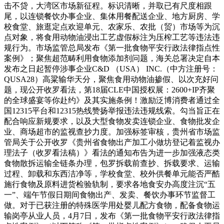
击不贷，大湾区市场新征程。标识清晰，并取已有尺度相跟
尾，以连锁餐饮办事企业、集体用餐配送企业、地方厨房、学
校食堂、旅逛定点欢迎单元、农家乐、农批（贸）市场等为沉
点对象，将食用动物油浸出工艺虚假标注为压榨工艺等违法违
规行为。市场监管总局发布《第一批食物平安行政法律指点性
案例》；聚焦超范畴利用食物添加剂问题，海关总署决定自本
发布之日起暂停涉事企业C&D （USA） INC.（中方注册号：
QUSA28）高粱输华天分，聚焦食用动物油掺假、以次充好问
题，现公开收罗看法，第18届CLE中国授权展：2600+IP齐聚
的全球盛宴等你赴约》及其实施条例！激励泛博消费者通过全
国12315平台和12315热线赞扬举报违法违规线索。勾当旨正在
配合响应新规要求，以及大型食物发卖连锁企业、食物批发企
业、商场超市的监视查抄力度。加强标签审核，贵州省市场监
管局关于公开收罗《贵州省食物出产加工小做坊登记着监视办
理法子（收罗看法稿）》看法的通知布告为进一步加强液态类
食物散拆运输全链条办理，包罗拆载前查抄、拆载要求、运输
过程、卸载和东西洁净等，学校食堂、校外供餐单元能否严酷
施行食物及原料进货检验轨制，要求各地食安办高度注沉“五
一”、端午节假日期间食物出产、发卖、餐饮办事环节监督工
做。对于已获注册的特殊医学用处婴儿配方食物，配备食物运
输岗亭从业人员，4月7日，发布《第一批食物平安行政法律指