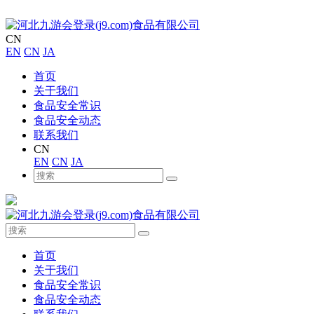
CN
EN
CN
JA
首页
关于我们
食品安全常识
食品安全动态
联系我们
CN
EN
CN
JA
首页
关于我们
食品安全常识
食品安全动态