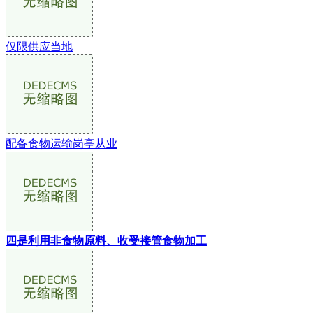
仅限供应当地
配备食物运输岗亭从业
四是利用非食物原料、收受接管食物加工