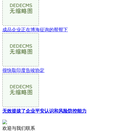
成品企业正在博海征询的帮帮下
很快取印度告竣协定
无效提拔了企业平安认识和风险防控能力
欢迎与我们联系