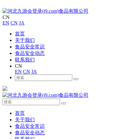
CN
EN
CN
JA
首页
关于我们
食品安全常识
食品安全动态
联系我们
CN
EN
CN
JA
首页
关于我们
食品安全常识
食品安全动态