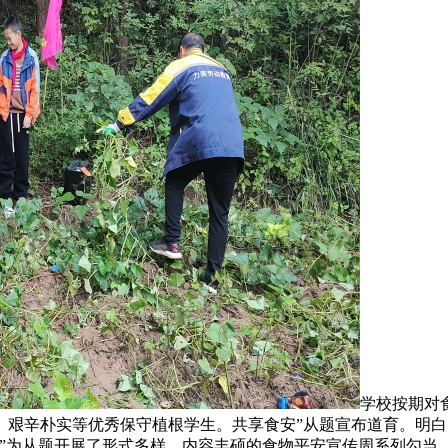
学校按期对
、艰辛朴实等优秀保守植根学生。共享食安”从题宣布道育。明
安”为从题开展了形式多样、内容丰硕的食物平安宣传周系列勾当