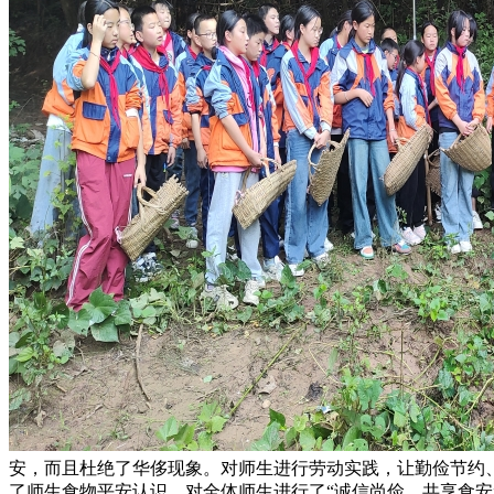
安，而且杜绝了华侈现象。对师生进行劳动实践，让勤俭节约
了师生食物平安认识，对全体师生进行了“诚信尚俭，共享食