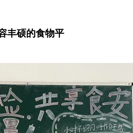
容丰硕的食物平