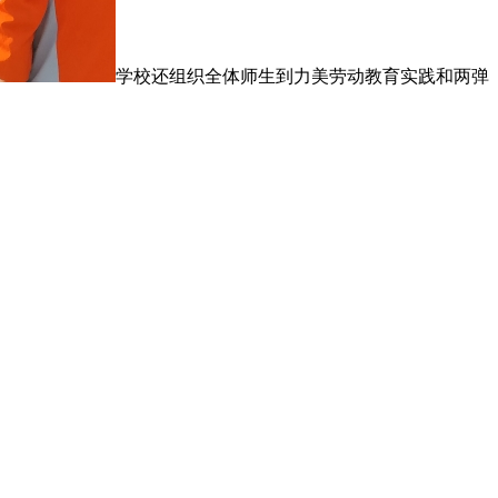
学校还组织全体师生到力美劳动教育实践和两弹