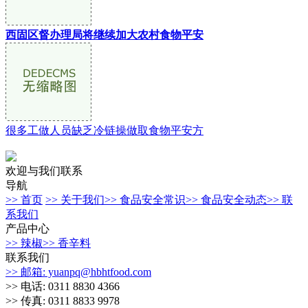
西固区督办理局将继续加大农村食物平安
很多工做人员缺乏冷链操做取食物平安方
欢迎与我们联系
导航
>> 首页
>> 关于我们
>> 食品安全常识
>> 食品安全动态
>> 联
系我们
产品中心
>> 辣椒
>> 香辛料
联系我们
>> 邮箱: yuanpq@hbhtfood.com
>> 电话: 0311 8830 4366
>> 传真: 0311 8833 9978