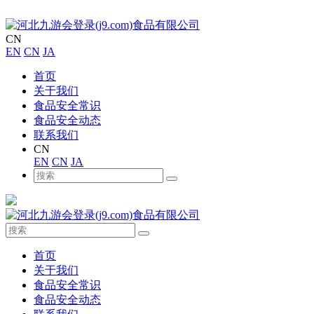
CN
EN
CN
JA
首页
关于我们
食品安全常识
食品安全动态
联系我们
CN
EN
CN
JA
首页
关于我们
食品安全常识
食品安全动态