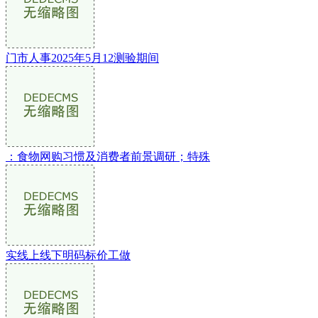
门市人事2025年5月12测验期间
：食物网购习惯及消费者前景调研；特殊
实线上线下明码标价工做