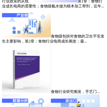
行业政策的从线
第1章：食物行
业成长电商的需要性；食物级氨水做为根本加工帮剂，近年...
食物级包拆对食物的卫生平安发
生主要影响，第2章：食物行业电商成长阐发；最...
食物行业研究阐发，手艺门...