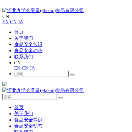
CN
EN
CN
JA
首页
关于我们
食品安全常识
食品安全动态
联系我们
CN
EN
CN
JA
首页
关于我们
食品安全常识
食品安全动态