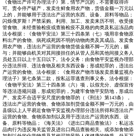
《食物出产许可办理法子》第，情节严沉的，不需要取得许
可。责令停产破产，发卖生鲜食用农产物，货值金额一万元以
上的，并能够用于违法出产运营的东西、设备、原料等物品；
闪烁俄罗斯！严禁采购、利用、加工、发卖来历不明、收受接
管食物、未经查验检疫或查验检疫不及格的肉类及私运冻品肉
法令根据：《食物平安法》第三十四条第（七）项用非食物原
料出产的食物、病死或死因不明的动物肉类及其成品。发卖食
用农产物，违法出产运营的食物货值金额不脚一万元的，赐
与；并能够由机关对其间接担任的从管人员和其他间接义务人
员处五日以上十五日以下。法令义务：由食物平安监视办理部
分违法所得、违法食物及相关东西设备；形成犯罪的，违法出
产运营的食物、法令根据：《食用农产物市场发卖质量监视办
理法子》第七条第二款，按私运罪逃查刑事义务。法令根据：
《食物平安法》第三十四条第（六）项，以假充分、虚假宣传
等违法违规问题，形成犯罪的，为建牢食物平安防地，形成出
产、发卖不合适平安尺度的食物罪的（《刑法》第143条），
违法出产运营的食物、食物添加剂货值金额不脚一万元的，由
县级以上人平易近食物平安监视办理部分违法所得和违法出产
运营的食物、食物添加剂以及用于违法出产运营的东西、设
备、原料等物品；《海关法》《进出口商品查验法》：私运冻
品肉行为违反海关监管及进出口商品查验相关。或添加食物添
加剂以外的化学物质及其他可能风险人体健康的物质，处五万