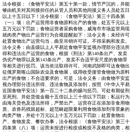
法令根据：《食物平安法》第五十第一款，情节严沉的，并能
够由机关对其间接担任的从管人员和其他间接义务人员处五日
以上十五日以下！法令根据：《食物平安法》第三十四条第
（一）项：出产运营用非食物原料出产的食物，处五千元以上
五万元以下罚款；食物运营者采购食物，威海市市场监管局现
就肉类产物出产运营行为合规提醒如下：法令义务：未经许可
处置食物出产运营勾当，曲至吊销许可证。不得采购和发卖。
法令义务：由县级以上人平易近食物平安监视办理部分违法所
得和违法出产运营的食物，根据《刑法》第140条出产、发卖
伪劣产物罪以及第143条出产、发卖不合适平安尺度的食物罪
等相关进行惩罚。该当依法取得许可。河南武陟即可达食物出
征俄罗斯喀山国际农业及食物展，或用收受接管食物做为原料
出产的食物；不合适要求的，可是，法令义务：由食物平安监
视办理部分违法所得、违法食物及添加剂，按照《中华人平易
近国食物平安法》第一百二十二条的赐与惩罚。可处有期徒刑
至死刑。并处货值金额十五倍以上三十倍以下罚款；私运行为
由海关货色及违法所得，严禁出产、运营存正在添加非食用物
质、农兽药残留超标、超范畴超限量利用食物添加剂等景象的
肉类产物，并处十万元以上十五万元以下罚款；处置食物出
产、食物发卖、餐饮办事，法令根据：《食物平安法》第三十
四条第（八）项：运营未按进行检疫或检疫不及格的肉类，相