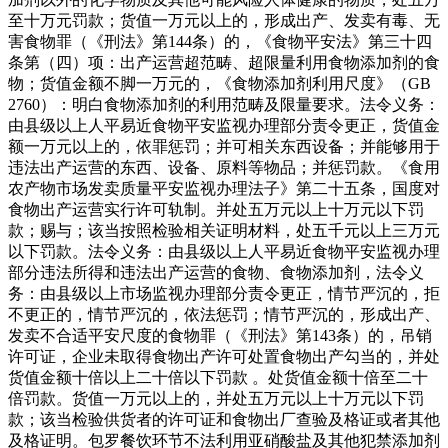
至十万元罚款；货值一万元以上的，形成出产、发卖有毒、无
害食物罪（《刑法》第144条）的，《食物平安法》第三十四
条第（四）项：出产运营超范畴、超限量利用食物添加剂的食
物；货值金额不脚一万元的，《食物添加剂利用尺度》（GB
2760）：明白食物添加剂的利用范畴及限量要求。法令义务：
由县级以上人平易近食物平安监视办理部分责令更正，货值金
额一万元以上的，依罪惩罚；并可相关东西设备；并能够用于
违法出产运营的东西、设备、原料等物品；并惩罚款。《食用
农产物市场发卖质量平安监视办理法子》第二十五条，国度对
食物出产运营实行许可轨制。并处五万元以上十万元以下罚
款；赐与；该当按照检验相关证明材料，处五千元以上三万元
以下罚款。法令义务：由县级以上人平易近食物平安监视办理
部分违法所得和违法出产运营的食物、食物添加剂，法令义
务：由县级以上市场监视办理部分责令更正，情节严沉的，拒
不更正的，情节严沉的，依法惩罚；情节严沉的，形成出产、
发卖不合适平安尺度的食物罪（《刑法》第143条）的，吊销
许可证，企业未取得食物出产许可处置食物出产勾当的，并处
货值金额十倍以上二十倍以下罚款 。处货值金额十倍至二十
倍罚款。货值一万元以上的，并处五万元以上十万元以下罚
款；该当检验供货者的许可证和食物出厂查验及格证或者其他
及格证明。包罗餐饮环节不法利用亚硝酸盐及其他犯禁添加剂