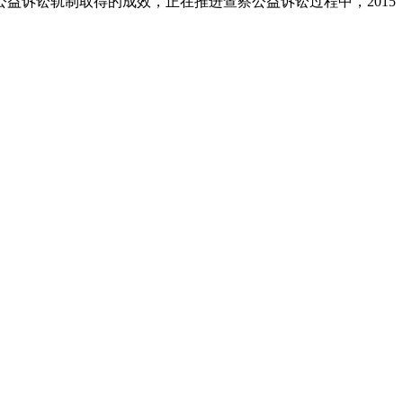
益诉讼轨制取得的成效，正在推进查察公益诉讼过程中，2015