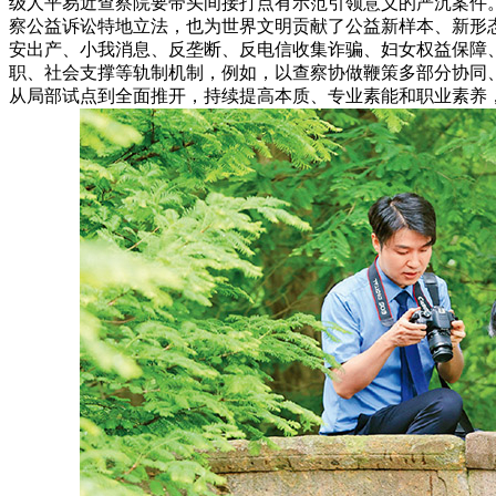
级人平易近查察院要带头间接打点有示范引领意义的严沉案件。
察公益诉讼特地立法，也为世界文明贡献了公益新样本、新形态
安出产、小我消息、反垄断、反电信收集诈骗、妇女权益保障
职、社会支撑等轨制机制，例如，以查察协做鞭策多部分协同、
从局部试点到全面推开，持续提高本质、专业素能和职业素养