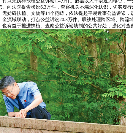
打点无妨碍扶植公益诉讼1.4万件。必需以人平易近为核心，
。向法院提告状讼6.3万件，查察机关不竭深化认识，切实履
、无妨碍扶植、文物等14个范畴，依法提起平易近事公益诉讼，
全流域联动，打点公益诉讼20.3万件。联袂处理跨区域、跨流
，也有益于推进扶植。查察公益诉讼轨制的公共好处，强化对查