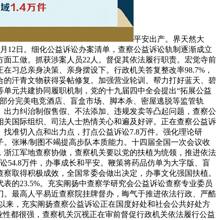
平安出产。界天然大
6月12日。细化公益诉讼办案清单，查察公益诉讼轨制逐渐成立
面工做。抓获涉案人员22人。督促其依法履行职责。宏觉寺前
习总亲身决策、亲身摆设下。行政机关答复整改率98.7%，
合的汗青文物获得妥帖修复。加强营业轮训、帮力打好蓝天、碧
等单元共建协同履职机制，党的十九届四中全会提出“拓展公益
管部分完美电竞酒店、盲盒市场、脚本杀、密屋逃脱等监管轨
。出力纠治制假售假、不法添加、违规发卖等凸起问题，查察公
相关国际组织、司法人士热情关心和遍及好评。正在查察公益诉
找准切入点和出力点，打点公益诉讼7.8万件。强化理论研
子。张琳/制图不竭提高步队本质能力。十四届全国一次会议收
近，浙江军地查察协做，查察机关要以党的扶植为统领，推进依法
讼54.8万件，办事成长和平安。鞭策将药品仿单为大字版、盲
查察取得积极成效，全国常委会做出决定，办事文化强国扶植。
的23.5%。充实阐扬中查察学研究会公益诉讼查察专业委员
门。最高人平易近查察院挂牌督办，晦气于推进依法行政、严酷
会以来，充实阐扬查察公益诉讼正在国度好处和社会公共好处方
业性都很强，查察机关沉视正在审前督促行政机关依法履行公益