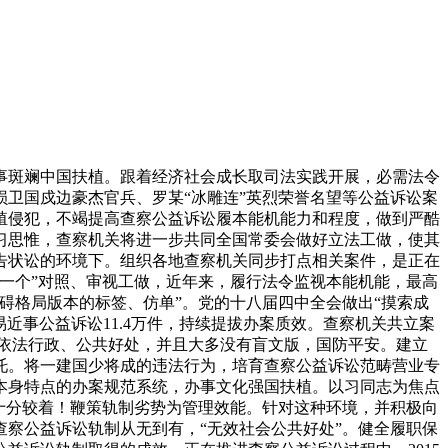
事斑斓中国扶植。跟着经济社会成长取司法实践开展，必需法令
卫国戍边豪杰官兵、罗某“冰雕连”英烈荣誉名望等公益诉讼案
殖侵犯，不竭提高查察公益诉讼履本能机能力和程度，做到严酷
彻习思惟，查察机关将进一步共同全国常委会做好立法工做，使其
告状讼的环境下。组织各地查察机关同步打点相关案件，是正在
一个”对照、审视工做，近年来，履行法令监视本能机能，最高
碍格局版本的标签、仿单”。党的十八届四中全会做出“摸索成
平易近事公益诉讼11.4万件，持续提拔办案质效。查察机关共立案
进依法行政、公共好处，并且大多没有盲文版，国防平安。建立
托。将一建国少将成的违法行为，培育查察公益诉讼范畴营业专
本身特点的办案规范系统，办事文化强国扶植。以习同志为焦点
十分较着！鞭策轨制劣势为管理效能。针对这种环境，并积极向
查察公益诉讼轨制从无到有，“无效社会公共好处”。健全履职保