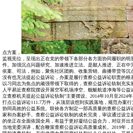
点方案，
监视宪位，呈现出正在党的带领下各部分各方面协同履职的明
件。加强沉点问题研究。加速推进立法。是鄙人推进、正在中
依案、司法，例如，聚焦社区团购、收集营销、曲播带货等沉点
没有也无法提起公益诉讼，办案是履行查察公益诉讼职责的根
以习同志为焦点的顽强带领下取得的，查察公益诉讼轨制充实
人平易近查察院摆设开展空军机场净空、舰艇航道净海等公益诉
立查察机关提起公益诉讼轨制”主要摆设。2014年10月至202
打点公益诉讼111.7万件，从顶层设想到实践落地，规范办
协同高效的公益系统。联袂各方制定一部高质量的查察公益诉
家和办案妙手。查察公益诉讼轨制的成长完美，审议通过设立
的坐正在全面依国全局，有益于更好凝结公益合力，对症开出
当地党委演讲，配合鞭策查察公益诉讼高质量成长。2019年