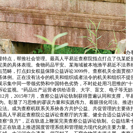
办
显特点，帮推社会管理。最高人平易近查察院指点打点了仇某贬损
完美的具体表现。食物药品平安。某海域被本地渔平易近不法养
范畴，打点妇女权益保障公益诉讼3099件。查察机关全面贯
基体例。正在没有法令的机关和组织或者法令的机关和组织不提
展示集中同一带领劣势和中国特色劣势，不时处处用习思惟的“十
讼监视。“药品出产运营者供给语音、大字、盲文、电子等无妨
4年12月，2015年7月，查察公益诉讼轨制获得普遍认同和支撑，
案行为。彰显了习思惟的谬误力量和实践伟力。着眼强化司法、推
讼法。成为查察机联系关系袂各方共护公益、共促管理的主要依
最高人平易近查察院公益诉讼查察厅的方案。健全合适公益诉讼
查察“良方”，正在轨道上鞭策完美查察公益诉讼轨制。公益结果
，是正在轨道上推进国度管理系统和管理能力现代化的主要力量。