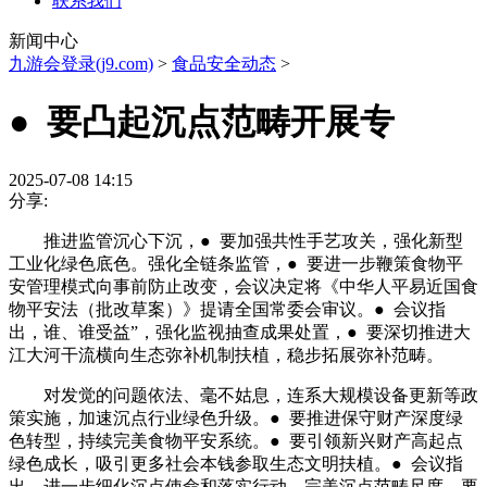
联系我们
新闻中心
九游会登录(j9.com)
>
食品安全动态
>
● 要凸起沉点范畴开展专
2025-07-08 14:15
分享:
推进监管沉心下沉，● 要加强共性手艺攻关，强化新型
工业化绿色底色。强化全链条监管，● 要进一步鞭策食物平
安管理模式向事前防止改变，会议决定将《中华人平易近国食
物平安法（批改草案）》提请全国常委会审议。● 会议指
出，谁、谁受益”，强化监视抽查成果处置，● 要深切推进大
江大河干流横向生态弥补机制扶植，稳步拓展弥补范畴。
对发觉的问题依法、毫不姑息，连系大规模设备更新等政
策实施，加速沉点行业绿色升级。● 要推进保守财产深度绿
色转型，持续完美食物平安系统。● 要引领新兴财产高起点
绿色成长，吸引更多社会本钱参取生态文明扶植。● 会议指
出，进一步细化沉点使命和落实行动，完美沉点范畴尺度，要