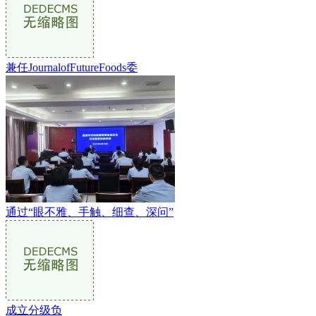
兼任JournalofFutureFoods委
通过“眼不雅、手触、细查、深问”
成立分级负