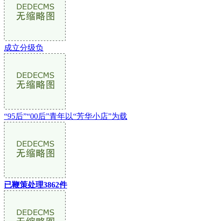
成立分级负
“95后”“00后”青年以“芳华小店”为载
已鞭策处理3862件