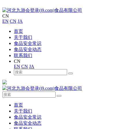
CN
EN
CN
JA
首页
关于我们
食品安全常识
食品安全动态
联系我们
CN
EN
CN
JA
首页
关于我们
食品安全常识
食品安全动态